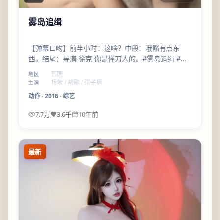
雾岛追缉
【弹幕口吻】前半小时：这啥？中段：哦豁有点东
西。结尾：导演 徐克 你是懂刀人的。#雾岛追缉 #杨
紫名场面预定
韩国
地区
杨紫 / 胡歌 / 张子枫
主演
动作
·
2016
·
综艺
7.7万
3.6千
10年前
最新