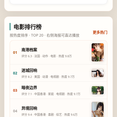
电影排行榜
更多热门
按热度排序 · TOP 20 · 右侧海报可直达播放
南港档案
01
评分
6.3
·
法国
·
动作
·
电影
· 热度
9.8万
迷城回响
02
评分
8.2
·
美国
·
动漫
·
电视剧
· 热度
9.7万
暗夜边界
03
评分
7.1
·
中国香港
·
家庭
·
电视剧
· 热度
9.7万
异境回响
04
评分
9.4
·
中国香港
·
喜剧
·
综艺
· 热度
9.6万