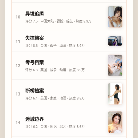
异境追缉
10
评分
7.5
·
中国大陆
·
冒险
·
综艺
· 热度
8.9万
失控档案
11
评分
8.6
·
英国
·
战争
·
动漫
· 热度
8.9万
零号档案
12
评分
6.3
·
英国
·
战争
·
动漫
· 热度
8.9万
断桥档案
13
评分
6.1
·
英国
·
家庭
·
动漫
· 热度
8.8万
迷城边界
14
评分
6.2
·
英国
·
传记
·
综艺
· 热度
8.6万