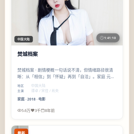
1:41:10
中国大陆
焚城档案
焚城档案 · 剧情梗概一句话说不清，但情绪路径很清
晰：从「相信」到「怀疑」再到「自洽」。家庭 元素
服务人物，而不是反过来。
中国大陆
地区
谭卓 / 宋佳 / 肖央
主演
家庭
·
2018
·
电影
5.6万
3千
8年前
最新