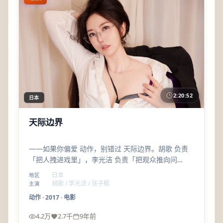
2:20:52
日本
天际边界
——如果你偏爱 动作，别错过 天际边界。胡歌 负责
「把人拽进戏里」，李光洁 负责「把观众推向问
号」；配乐与剪辑的咬合度很高。
日本
地区
胡歌 / 李光洁 / 张子枫
主演
动作
·
2017
·
电影
4.2万
2.7千
9年前