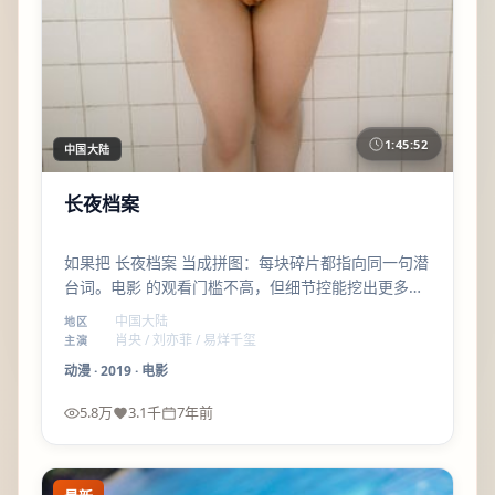
1:45:52
中国大陆
长夜档案
如果把 长夜档案 当成拼图：每块碎片都指向同一句潜
台词。电影 的观看门槛不高，但细节控能挖出更多呼
应；易烊千玺 的戏份别跳过。
中国大陆
地区
肖央 / 刘亦菲 / 易烊千玺
主演
动漫
·
2019
·
电影
5.8万
3.1千
7年前