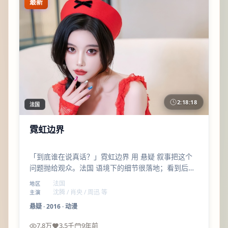
最新
2:18:18
法国
霓虹边界
「到底谁在说真话？」霓虹边界 用 悬疑 叙事把这个
问题抛给观众。法国 语境下的细节很落地；看到后半
段会明白，片名不是噱头。
法国
地区
沈腾 / 肖央 / 周迅 等
主演
悬疑
·
2016
·
动漫
7.8万
3.5千
9年前