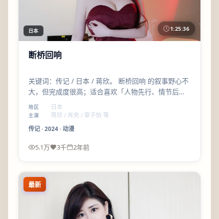
1:25:36
日本
断桥回响
关键词：传记 / 日本 / 蒋欣。 断桥回响 的叙事野心不
大，但完成度很高；适合喜欢「人物先行、情节后
至」的观众。
日本
地区
蒋欣 / 肖央 / 章子怡 等
主演
传记
·
2024
·
动漫
5.1万
3千
2年前
最新