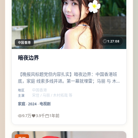
1:27:08
中国香港
暗夜边界
【晚报风标题党但内容扎实】暗夜边界：中国香港班
底，家庭 线索多线并进。第一幕就埋雷；马丽 与 木
村拓哉 的对手戏是全片高光之一。
中国香港
地区
宋佳 / 马丽 / 木村拓哉 等
主演
家庭
·
2024
·
电视剧
9.7万
3.9千
1年前