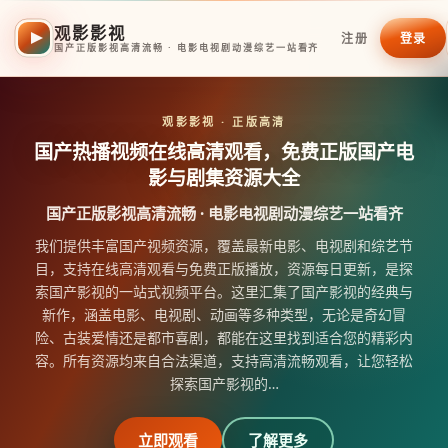
观影影视
注册
登录
国产正版影视高清流畅 · 电影电视剧动漫综艺一站看齐
观影影视
· 正版高清
国产热播视频在线高清观看，免费正版国产电
影与剧集资源大全
国产正版影视高清流畅 · 电影电视剧动漫综艺一站看齐
我们提供丰富国产视频资源，覆盖最新电影、电视剧和综艺节
目，支持在线高清观看与免费正版播放，资源每日更新，是探
索国产影视的一站式视频平台。这里汇集了国产影视的经典与
新作，涵盖电影、电视剧、动画等多种类型，无论是奇幻冒
险、古装爱情还是都市喜剧，都能在这里找到适合您的精彩内
容。所有资源均来自合法渠道，支持高清流畅观看，让您轻松
探索国产影视的
…
立即观看
了解更多