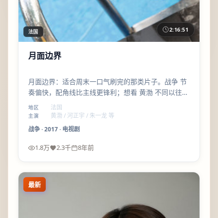
2:16:51
法国
月面边界
月面边界：适合周末一口气刷完的那类片子。战争 节
奏偏快，配角线比主线更锋利；想看 黄渤 不同以往气
质的观众，可以优先加入片单。
法国
地区
黄渤 / 河正宇 / 朱一龙 等
主演
战争
·
2017
·
电视剧
1.8万
2.3千
8年前
最新