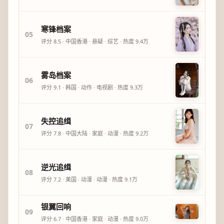
寒锋档案
05
评分
8.5
·
中国香港
·
悬疑
·
综艺
· 热度
9.4万
雾岛档案
06
评分
9.1
·
韩国
·
动作
·
电视剧
· 热度
9.3万
失控追缉
07
评分
7.8
·
中国大陆
·
家庭
·
动漫
· 热度
9.2万
逆光追缉
08
评分
7.2
·
美国
·
动漫
·
动漫
· 热度
9.1万
银翼回响
09
评分
6.7
·
中国香港
·
家庭
·
动漫
· 热度
9.0万