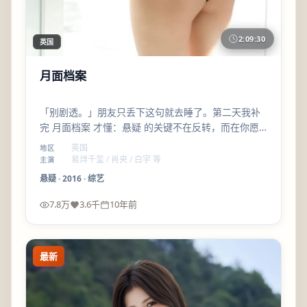
2:09:30
英国
月面档案
「别剧透。」朋友只丢下这句就去睡了。第二天我补
完 月面档案 才懂：悬疑 的关键不在反转，而在你愿
不愿意与角色一起承担后果。
英国
地区
易烊千玺 / 肖央 / 白宇 等
主演
悬疑
·
2016
·
综艺
7.8万
3.6千
10年前
最新