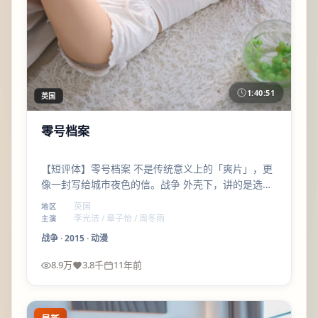
1:40:51
英国
零号档案
【短评体】零号档案 不是传统意义上的「爽片」，更
像一封写给城市夜色的信。战争 外壳下，讲的是选择
与代价；刁亦男 的调度让群戏也不乱。
英国
地区
李光洁 / 章子怡 / 周冬雨
主演
战争
·
2015
·
动漫
8.9万
3.8千
11年前