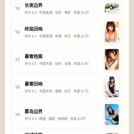
长夜边界
15
评分
6.2
·
中国香港
·
动作
·
电影
· 热度
8.6万
终局回响
16
评分
6.1
·
中国香港
·
惊悚
·
综艺
· 热度
8.5万
暴雪档案
17
评分
6.5
·
中国大陆
·
动作
·
动漫
· 热度
8.3万
暴雪回响
18
评分
9.2
·
中国大陆
·
喜剧
·
综艺
· 热度
8.1万
雾岛边界
19
评分
8.3
·
韩国
·
喜剧
·
电视剧
· 热度
8.0万