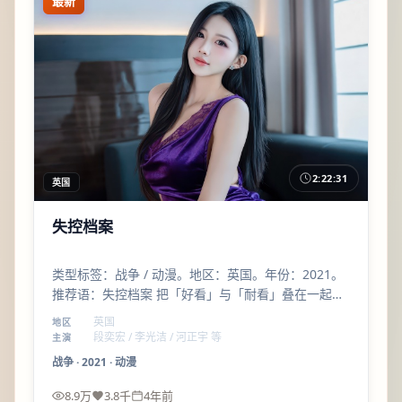
最新
2:22:31
英国
失控档案
类型标签：战争 / 动漫。地区：英国。年份：2021。
推荐语：失控档案 把「好看」与「耐看」叠在一起；
段奕宏、李光洁 的表演层次足够支撑二刷。
英国
地区
段奕宏 / 李光洁 / 河正宇 等
主演
战争
·
2021
·
动漫
8.9万
3.8千
4年前