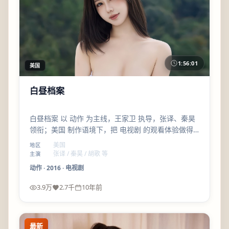
1:56:01
美国
白昼档案
白昼档案 以 动作 为主线，王家卫 执导，张译、秦昊
领衔；美国 制作语境下，把 电视剧 的观看体验做得
更细腻——配角线比主线更锋利，值得一看。
美国
地区
张译 / 秦昊 / 胡歌 等
主演
动作
·
2016
·
电视剧
3.9万
2.7千
10年前
最新